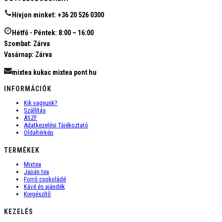
Hívjon minket: +36 20 526 0300
Hétfő - Péntek: 8:00 – 16:00
Szombat: Zárva
Vasárnap: Zárva
mixtea kukac mixtea pont hu
INFORMÁCIÓK
Kik vagyunk?
Szállítás
ÁSZF
Adatkezelési Tájékoztató
Oldaltérkép
TERMÉKEK
Mixtea
Japán tea
Forró csokoládé
Kávé és ajándék
Kiegészítő
KEZELÉS