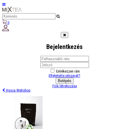
0
Bejelentkezés
Emlékezzen rám
Elfelejtette jelszavát?
Belépés
Fiók létrehozása
Vissza Webshop