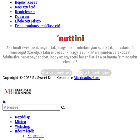
Bejelentkezés
Regisztráció
Rendeléseim
Kosaram
Elfelejtett jelszó
Felhasználónév emlékeztető
Az elmúlt évek bebizonyították, hogy igenis mindannyian szeretjük, ha valami jó
minőségű! Szeretjük látni mit eszünk, vagy iszunk! Mára minden várakozást
felülmúlva bebizonyosodott, hogy az egyszerű használat és a prémium íz mindenkit
elcsábít!
fa fa-facebook
fa fa-instagram
Copyright © 2026 Sa-Sweet Kft. | Készítette
Matricadiszkont
Kezdőlap
Mixtea
Webshop
Információk
Kapcsolat