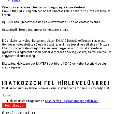
Leírás
Valódi szálas minőségi tea innovatív egyadagos kiszerelésben!
IGAZI EARL GREY! Legjobb napindító! Kibontás nélkül csak forró vízbe kell tenni és
keverni!
Új, 100% ban újrahasznosítható és visszazárható 10 db-os csomagolásban.
Összetevők: fekete tea, aroma, természetes aroma.
Erős fekete tea, valódi Bergamott olajjal! Élénkítő hatású, koffeintartalma miatt.
Gondosan válogatott teafű és minőségi íz, amit más teával nem élhetsz át! Mixtea
filter csupán egyféle anyagból készül, ezért egyetlen mozdulattal szelektíven
gyűjthető a megmaradt csomagolóanyag! Nincs szükség kanálra, amivel energiát és
vegyszert takarítasz meg.
Elkészítés: Helyezzen egy MIXTEA-t egy bögre 100 °C-os vízbe, keverje 4 percig,
majd vegye ki.
IRATKOZZON FEL
HÍRLEVELÜNKRE!
Csak akkor küldünk levelet, amikor valami igazán fontos történik. Ne maradjon le!
Elolvastam és elfogadom az
Adatkezelési Tájékoztatóban foglaltakat!
Feliratkozom
ÜGYFÉLSZOLGÁLAT